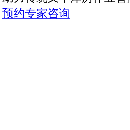
预约专家咨询