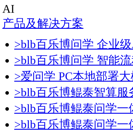
AI
产品及解决方案
>blb百乐博问学 企业级A
>blb百乐博问学 智能
>爱问学 PC本地部署
>blb百乐博鲲泰智算服
>blb百乐博鲲泰问学一
>blb百乐博鲲泰问学一体