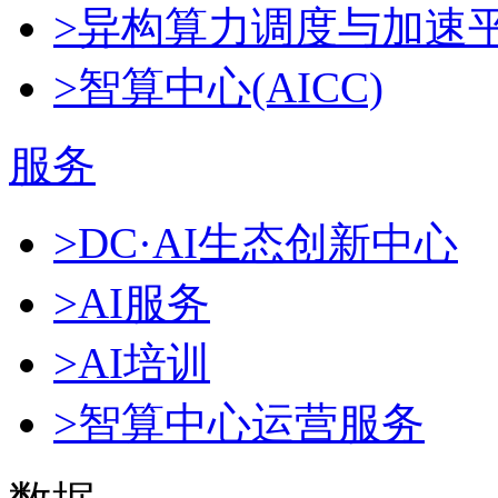
>异构算力调度与加速
>智算中心(AICC)
服务
>DC·AI生态创新中心
>AI服务
>AI培训
>智算中心运营服务