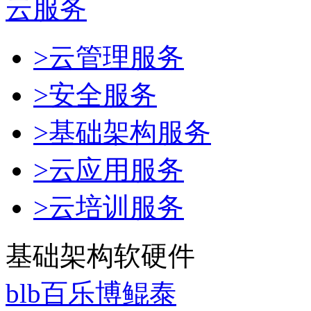
云服务
>云管理服务
>安全服务
>基础架构服务
>云应用服务
>云培训服务
基础架构软硬件
blb百乐博鲲泰