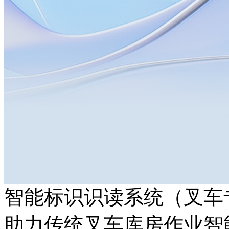
智能标识识读系统（叉车
助力传统叉车库房作业智