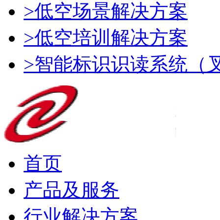
>低空场景解决方案
>低空培训解决方案
>智能标识识读系统（
首页
产品及服务
行业解决方案