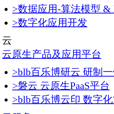
>数据应用-算法模型 & 
>数字化应用开发
云
云原生产品及应用平台
>blb百乐博研云 研
>磐云 云原生PaaS平台
>blb百乐博云印 数字