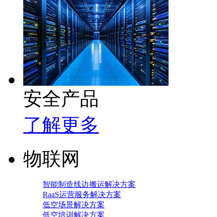
安全产品
了解更多
物联网
智能制造线边搬运解决方案
RaaS运营服务解决方案
低空场景解决方案
低空培训解决方案