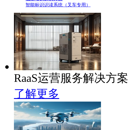
智能标识识读系统（叉车专用）
RaaS运营服务解决方案
了解更多