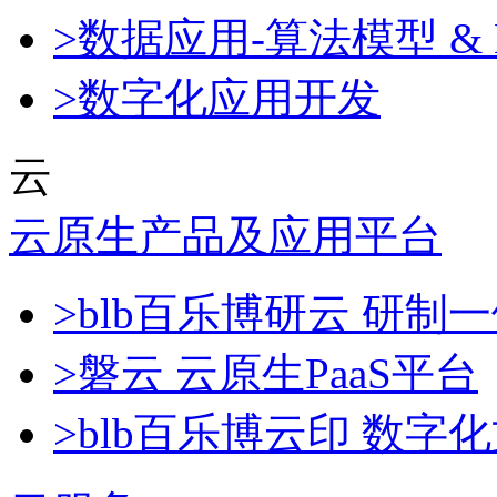
>数据应用-算法模型 & 
>数字化应用开发
云
云原生产品及应用平台
>blb百乐博研云 研
>磐云 云原生PaaS平台
>blb百乐博云印 数字