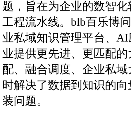
题，旨在为企业的数智
工程流水线。blb百乐博问
业私域知识管理平台、A
业提供更先进、更匹配的
配、融合调度、企业
时解决了数据到知识的向
装问题。