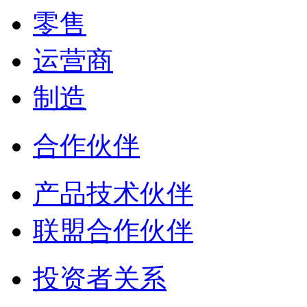
零售
运营商
制造
合作伙伴
产品技术伙伴
联盟合作伙伴
投资者关系