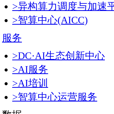
>异构算力调度与加速
>智算中心(AICC)
服务
>DC·AI生态创新中心
>AI服务
>AI培训
>智算中心运营服务