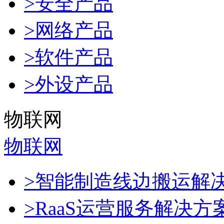
>安全产品
>网络产品
>软件产品
>外设产品
物联网
物联网
>智能制造线边搬运解
>RaaS运营服务解决方