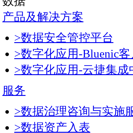
数据
产品及解决方案
>数据安全管控平台
>数字化应用-Blueni
>数字化应用-云捷集成
服务
>数据治理咨询与实施
>数据资产入表