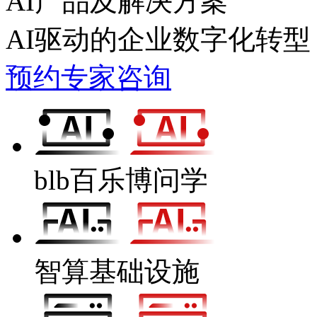
AI产品及解决方案
AI驱动的企业数字化转型
预约专家咨询
blb百乐博问学
智算基础设施