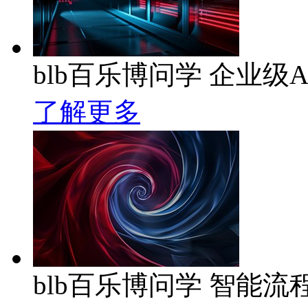
blb百乐博问学 企业级A
了解更多
blb百乐博问学 智能流