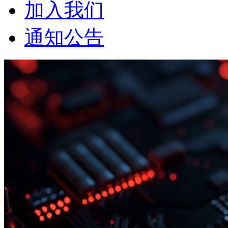
加入我们
通知公告