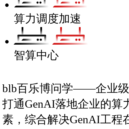
算力调度加速
智算中心
blb百乐博问学——企业级A
打通GenAI落地企业的算力
素，综合解决GenAI工程在