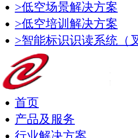
>低空场景解决方案
>低空培训解决方案
>智能标识识读系统（
首页
产品及服务
行业解决方案