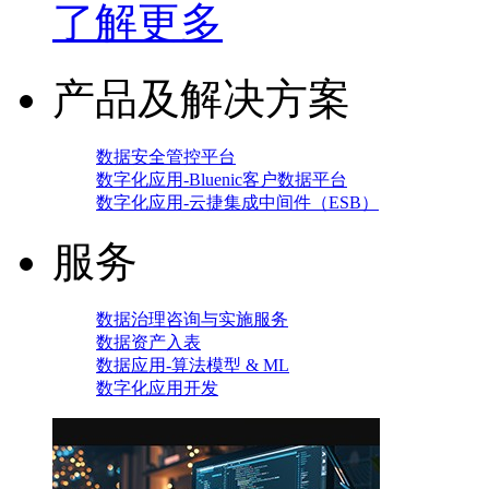
了解更多
产品及解决方案
数据安全管控平台
数字化应用-Bluenic客户数据平台
数字化应用-云捷集成中间件（ESB）
服务
数据治理咨询与实施服务
数据资产入表
数据应用-算法模型 & ML
数字化应用开发